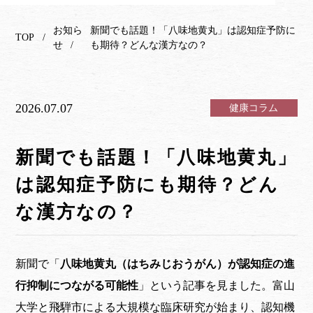
お知ら
新聞でも話題！「八味地黄丸」は認知症予防に
TOP
せ
も期待？どんな漢方なの？
2026.07.07
健康コラム
新聞でも話題！「八味地黄丸」
は認知症予防にも期待？どん
な漢方なの？
新聞で「
八味地黄丸（はちみじおうがん）が認知症の進
行抑制につながる可能性
」という記事を見ました。富山
大学と飛騨市による大規模な臨床研究が始まり、認知機