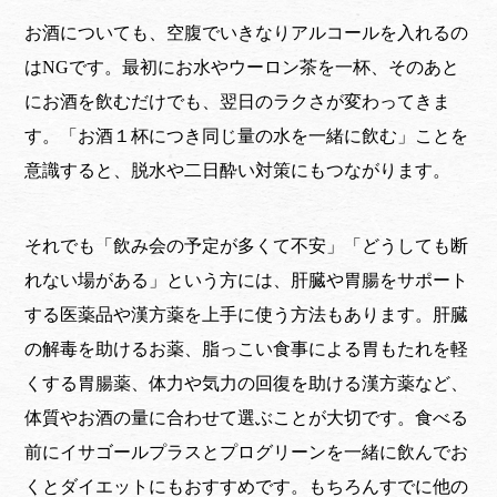
お酒についても、空腹でいきなりアルコールを入れるの
はNGです。最初にお水やウーロン茶を一杯、そのあと
にお酒を飲むだけでも、翌日のラクさが変わってきま
す。「お酒１杯につき同じ量の水を一緒に飲む」ことを
意識すると、脱水や二日酔い対策にもつながります。
それでも「飲み会の予定が多くて不安」「どうしても断
れない場がある」という方には、肝臓や胃腸をサポート
する医薬品や漢方薬を上手に使う方法もあります。肝臓
の解毒を助けるお薬、脂っこい食事による胃もたれを軽
くする胃腸薬、体力や気力の回復を助ける漢方薬など、
体質やお酒の量に合わせて選ぶことが大切です。食べる
前にイサゴールプラスとプログリーンを一緒に飲んでお
くとダイエットにもおすすめです。もちろんすでに他の