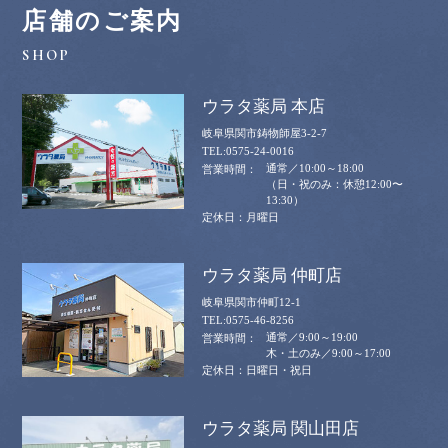
店舗のご案内
ウラタ薬局 本店
岐阜県関市鋳物師屋3-2-7
0575-24-0016
通常／10:00～18:00
（日・祝のみ：休憩12:00〜
13:30）
月曜日
ウラタ薬局 仲町店
岐阜県関市仲町12-1
0575-46-8256
通常／9:00～19:00
木・土のみ／9:00～17:00
日曜日・祝日
ウラタ薬局 関山田店