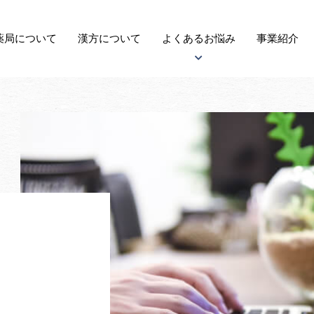
薬局に
ついて
漢方
について
よくある
お悩み
事業紹介
アトピー性皮膚炎について
子宝について
自律神経失調症について
がんについて
更年期障害について