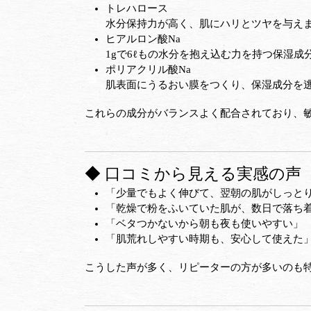
トレハロース
水分保持力が高く、肌にハリとツヤを与え
ヒアルロン酸Na
1gで6ℓもの水分を抱え込む力を持つ保湿
ポリアクリル酸Na
肌表面にうるおい膜をつくり、保湿成分を
これらの成分がバランスよく配合されており、
◆ 口コミから見える実感の声
「少量でもよく伸びて、翌朝の肌がしっと
「乾燥で粉をふいていた肌が、数日で落ち
「ベタつかないから朝も夜も使いやすい」
「肌荒れしやすい時期も、安心して使えた
こうした声が多く、リピーターの方が多いのも