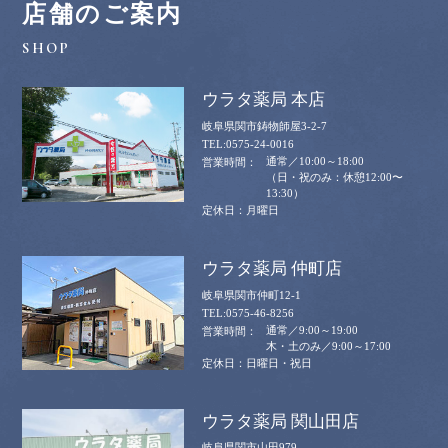
店舗のご案内
ウラタ薬局 本店
岐阜県関市鋳物師屋3-2-7
0575-24-0016
通常／10:00～18:00
（日・祝のみ：休憩12:00〜
13:30）
月曜日
ウラタ薬局 仲町店
岐阜県関市仲町12-1
0575-46-8256
通常／9:00～19:00
木・土のみ／9:00～17:00
日曜日・祝日
ウラタ薬局 関山田店
岐阜県関市山田979