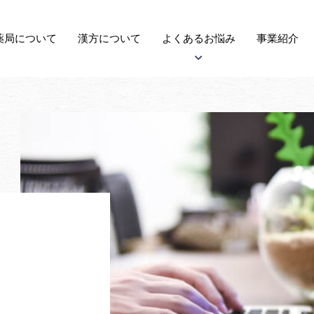
薬局に
ついて
漢方
について
よくある
お悩み
事業紹介
アトピー性皮膚炎について
子宝について
自律神経失調症について
がんについて
更年期障害について