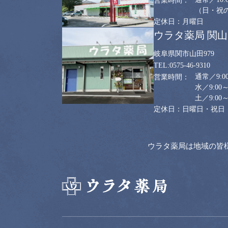
（日・祝のみ
月曜日
ウラタ薬局 関
岐阜県関市山田979
0575-46-9310
通常／9:00
水／9:00～
土／9:00～
日曜日・祝日
ウラタ薬局は地域の皆