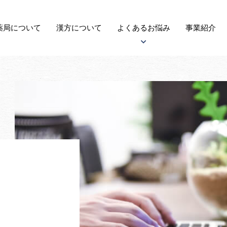
薬局に
ついて
漢方
について
よくある
お悩み
事業紹介
アトピー性皮膚炎について
子宝について
自律神経失調症について
がんについて
更年期障害について