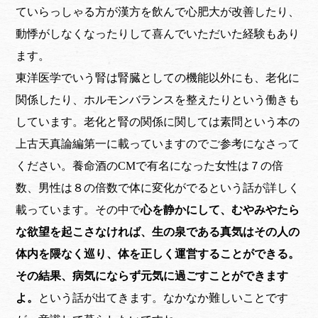
ていらっしゃる方が漢方を飲んで心肥大が改善したり、
動悸がしなくなったりして喜んでいただいた経験もあり
ます。
東洋医学でいう腎は腎臓としての機能以外にも、老化に
関係したり、ホルモンバランスを整えたりという働きも
しています。老化と腎の関係に関しては素問という本の
上古天真論編第一に載っていますのでご参考になさって
ください。養命酒のCMで有名になった女性は７の倍
数、男性は８の倍数で体に変化がでるという話が詳しく
載っています。その中で
心を静かにして、むやみやたら
な欲望を起こさなければ、生の泉である真気はその人の
体内を隈なく巡り、体を正しく運営することができる。
その結果、病気にならず元気に過ごすことができます
よ。
という話が出てきます。なかなか難しいことです