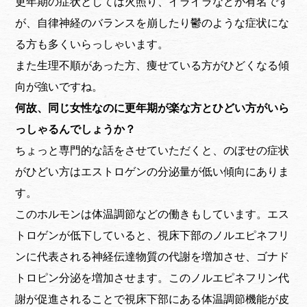
更年期の症状としては火照り、イライラなどが有名です
が、自律神経のバランスを崩したり鬱のような症状にな
る方も多くいらっしゃいます。
また生理不順があった方、痩せている方がひどくなる傾
向が強いですね。
何故、同じ女性なのに更年期が楽な方とひどい方がいら
っしゃるんでしょうか？
ちょっと専門的な話をさせていただくと、のぼせの症状
がひどい方はエストロゲンの分泌量が低い傾向にありま
す。
このホルモンは体温調節などの働きもしています。エス
トロゲンが低下していると、視床下部のノルエピネフリ
ンに代表される神経伝達物質の代謝を増加させ、ゴナド
トロピン分泌を増加させます。このノルエピネフリン代
謝が促進されることで視床下部にある体温調節機能が皮