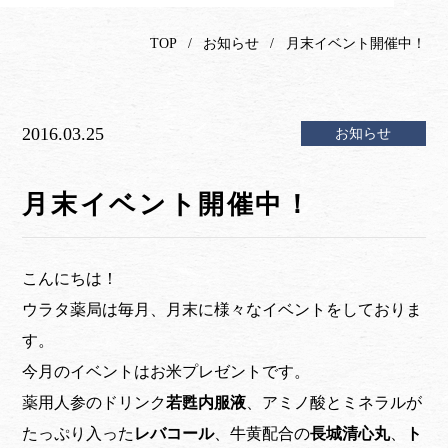
TOP
お知らせ
月末イベント開催中！
2016.03.25
お知らせ
月末イベント開催中！
こんにちは！
ウラタ薬局は毎月、月末に様々なイベントをしておりま
す。
今月のイベントはお米プレゼントです。
薬用人参のドリンク
若甦内服液
、アミノ酸とミネラルが
たっぷり入った
レバコール
、牛黄配合の
長城清心丸
、
ト