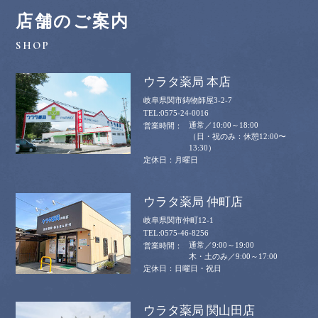
店舗のご案内
ウラタ薬局 本店
岐阜県関市鋳物師屋3-2-7
0575-24-0016
通常／10:00～18:00
（日・祝のみ：休憩12:00〜
13:30）
月曜日
ウラタ薬局 仲町店
岐阜県関市仲町12-1
0575-46-8256
通常／9:00～19:00
木・土のみ／9:00～17:00
日曜日・祝日
ウラタ薬局 関山田店