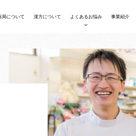
薬局に
ついて
漢方
について
よくある
お悩み
事業紹介
アトピー性皮膚炎について
子宝について
自律神経失調症について
がんについて
更年期障害について