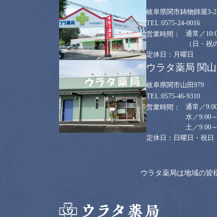
岐阜県関市鋳物師屋3-2-
0575-24-0016
通常／10:0
（日・祝のみ
月曜日
ウラタ薬局 関
岐阜県関市山田979
0575-46-9310
通常／9:00
水／9:00～
土／9:00～
日曜日・祝日
ウラタ薬局は地域の皆