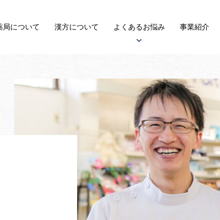
薬局に
ついて
漢方
について
よくある
お悩み
事業紹介
アトピー性皮膚炎について
子宝について
自律神経失調症について
がんについて
更年期障害について