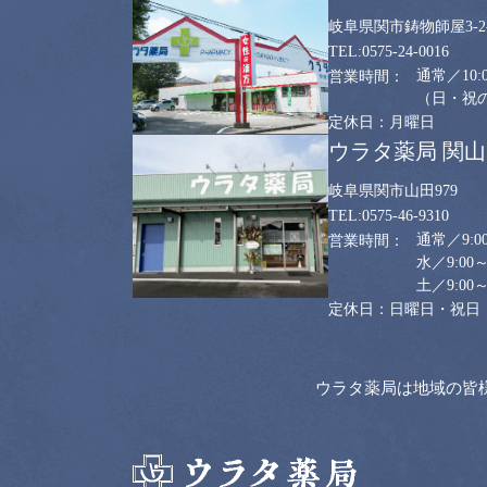
岐阜県関市鋳物師屋3-2-
0575-24-0016
通常／10:0
（日・祝のみ
月曜日
ウラタ薬局 関
岐阜県関市山田979
0575-46-9310
通常／9:00
水／9:00～
土／9:00～
日曜日・祝日
ウラタ薬局は地域の皆