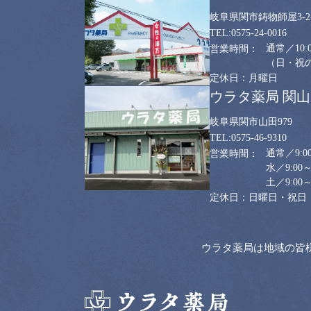
岐阜県関市鋳物師屋3-2-
0575-24-0016
通常／10:0
（日・祝のみ
月曜日
ウラタ薬局 関
岐阜県関市山田979
0575-46-9310
通常／9:00
水／9:00～
土／9:00～
日曜日・祝日
ウラタ薬局は地域の皆