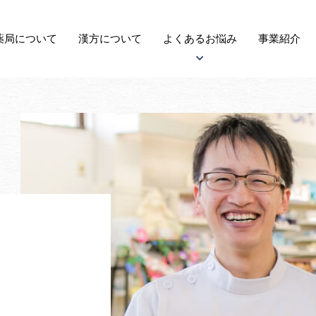
薬局に
ついて
漢方
について
よくある
お悩み
事業紹介
アトピー性皮膚炎について
子宝について
自律神経失調症について
がんについて
更年期障害について