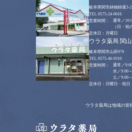
岐阜県関市鋳物師屋3-2-
0575-24-0016
通常／10:0
（日・祝のみ
月曜日
ウラタ薬局 関
岐阜県関市山田979
0575-46-9310
通常／9:00
水／9:00～
土／9:00～
日曜日・祝日
ウラタ薬局は地域の皆