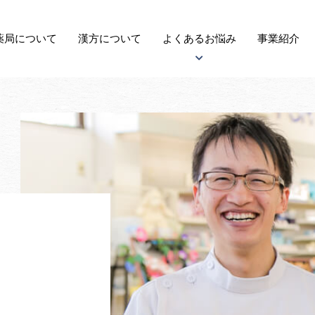
薬局に
ついて
漢方
について
よくある
お悩み
事業紹介
アトピー性皮膚炎について
子宝について
自律神経失調症について
がんについて
更年期障害について