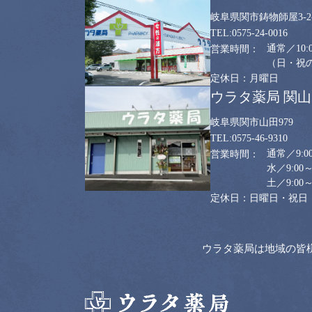
岐阜県関市鋳物師屋3-2-
0575-24-0016
通常／10:0
（日・祝のみ
月曜日
ウラタ薬局 関
岐阜県関市山田979
0575-46-9310
通常／9:00
水／9:00～
土／9:00～
日曜日・祝日
ウラタ薬局は地域の皆