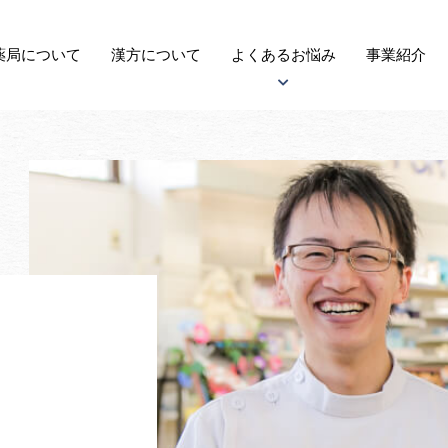
薬局に
ついて
漢方
について
よくある
お悩み
事業紹介
アトピー性皮膚炎について
子宝について
自律神経失調症について
がんについて
更年期障害について