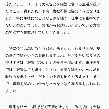
冷たいジュース、そうめんなどを頻繁に食べる生活が続い
たところ、胃もたれ・下痢・食欲不振に悩むようになりま
した。特に午後になるとだるさが強く、仕事にも集中でき
ないとのことでした。普段からお越しいただいている方な
ので漢方を提案させていただきました。
特に今年は思い当たる部分があるかもしれませんが、夏
の暑さで冷たいものを欲しますよね。ただ冷たい飲食物の
摂りすぎは「脾胃（ひい）」の働きを弱めます。東洋医学
では「脾胃は湿を嫌う」とされ、過剰な冷えや水分は消化
吸収力を低下させ、だるさや下痢を招くと考えます。そこ
で、胃腸を温めつつ余分な水分をさばく漢方薬をお勧めし
ました。
服用を始めて3日ほどで下痢が止まり、1週間後には食欲