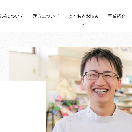
薬局に
ついて
漢方
について
よくある
お悩み
事業紹介
アトピー性皮膚炎について
子宝について
自律神経失調症について
がんについて
更年期障害について