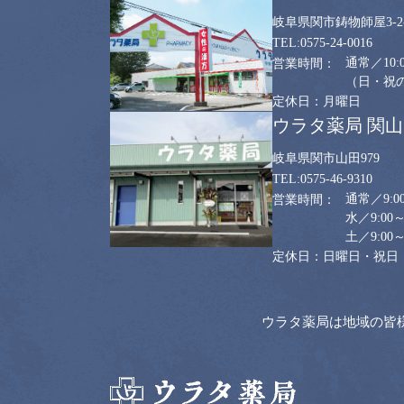
岐阜県関市鋳物師屋3-2-
0575-24-0016
通常／10:0
（日・祝のみ
月曜日
ウラタ薬局 関
岐阜県関市山田979
0575-46-9310
通常／9:00
水／9:00～
土／9:00～
日曜日・祝日
ウラタ薬局は地域の皆