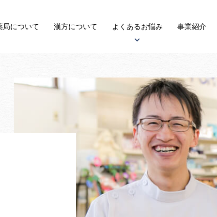
薬局に
ついて
漢方
について
よくある
お悩み
事業紹介
アトピー性皮膚炎について
子宝について
自律神経失調症について
がんについて
更年期障害について