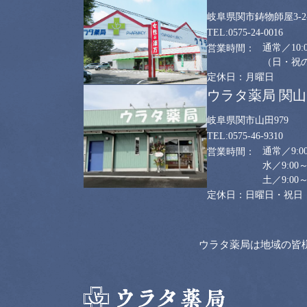
岐阜県関市鋳物師屋3-2-
0575-24-0016
通常／10:0
（日・祝のみ
月曜日
ウラタ薬局 関
岐阜県関市山田979
0575-46-9310
通常／9:00
水／9:00～
土／9:00～
日曜日・祝日
ウラタ薬局は地域の皆