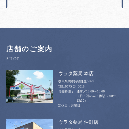
店舗のご案内
ウラタ薬局 本店
岐阜県関市鋳物師屋3-2-7
0575-24-0016
通常／10:00～18:00
（日・祝のみ：休憩12:00〜
13:30）
月曜日
ウラタ薬局 仲町店