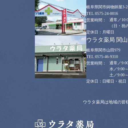
岐阜県関市鋳物師屋3-2-
0575-24-0016
通常／10:0
（日・祝のみ
月曜日
ウラタ薬局 関
岐阜県関市山田979
0575-46-9310
通常／9:00
水／9:00～
土／9:00～
日曜日・祝日
ウラタ薬局は地域の皆