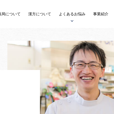
薬局に
ついて
漢方
について
よくある
お悩み
事業紹介
アトピー性皮膚炎について
子宝について
自律神経失調症について
がんについて
更年期障害について