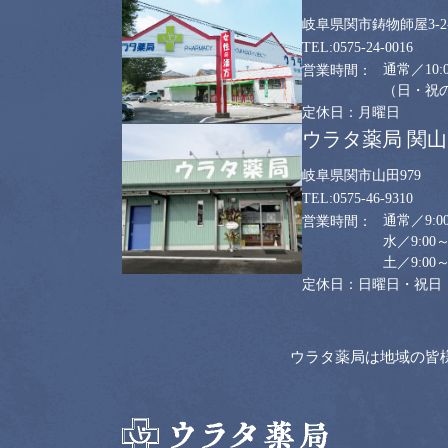
岐阜県関市鋳物師屋3-2-
0575-24-0016
通常／10:0
（日・祝のみ
月曜日
ウラタ薬局 関
岐阜県関市山田979
0575-46-9310
通常／9:00
水／9:00～
土／9:00～
日曜日・祝日
ウラタ薬局は地域の皆