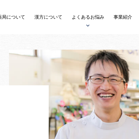
薬局に
ついて
漢方
について
よくある
お悩み
事業紹介
アトピー性皮膚炎について
子宝について
自律神経失調症について
がんについて
更年期障害について