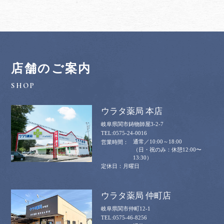
店舗のご案内
ウラタ薬局 本店
岐阜県関市鋳物師屋3-2-7
0575-24-0016
通常／10:00～18:00
（日・祝のみ：休憩12:00〜
13:30）
月曜日
ウラタ薬局 仲町店
岐阜県関市仲町12-1
0575-46-8256