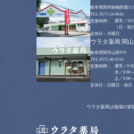
岐阜県関市鋳物師屋3-2-
0575-24-0016
通常／10:0
（日・祝のみ
月曜日
ウラタ薬局 関
岐阜県関市山田979
0575-46-9310
通常／9:00
水／9:00～
土／9:00～
日曜日・祝日
ウラタ薬局は地域の皆