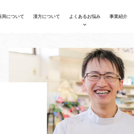
薬局に
ついて
漢方
について
よくある
お悩み
事業紹介
アトピー性皮膚炎について
子宝について
自律神経失調症について
がんについて
更年期障害について