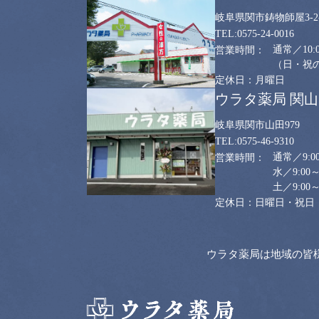
岐阜県関市鋳物師屋3-2-
0575-24-0016
通常／10:0
（日・祝のみ
月曜日
ウラタ薬局 関
岐阜県関市山田979
0575-46-9310
通常／9:00
水／9:00～
土／9:00～
日曜日・祝日
ウラタ薬局は地域の皆