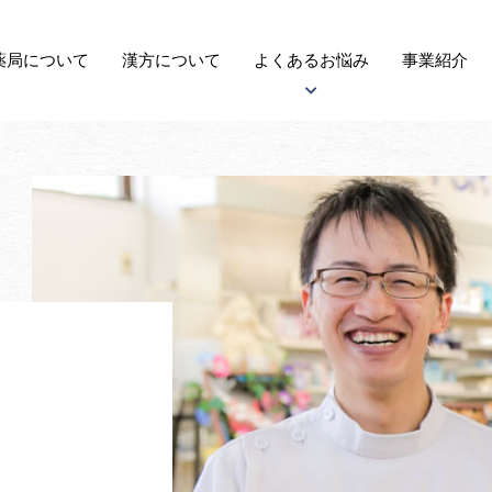
薬局に
ついて
漢方
について
よくある
お悩み
事業紹介
アトピー性皮膚炎について
子宝について
自律神経失調症について
がんについて
更年期障害について