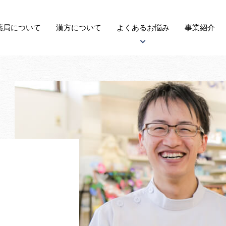
薬局に
ついて
漢方
について
よくある
お悩み
事業紹介
アトピー性皮膚炎について
子宝について
自律神経失調症について
がんについて
更年期障害について