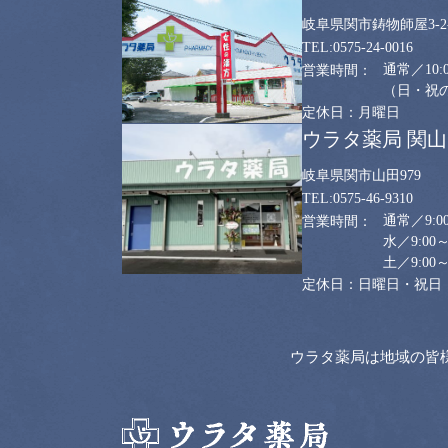
岐阜県関市鋳物師屋3-2-
0575-24-0016
通常／10:0
（日・祝のみ
月曜日
ウラタ薬局 関
岐阜県関市山田979
0575-46-9310
通常／9:00
水／9:00～
土／9:00～
日曜日・祝日
ウラタ薬局は地域の皆