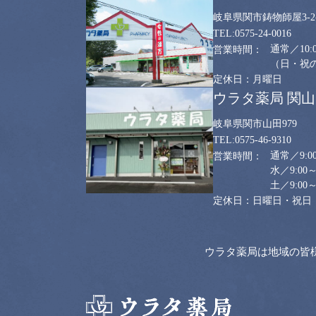
岐阜県関市鋳物師屋3-2-
0575-24-0016
通常／10:0
（日・祝のみ
月曜日
ウラタ薬局 関
岐阜県関市山田979
0575-46-9310
通常／9:00
水／9:00～
土／9:00～
日曜日・祝日
ウラタ薬局は地域の皆