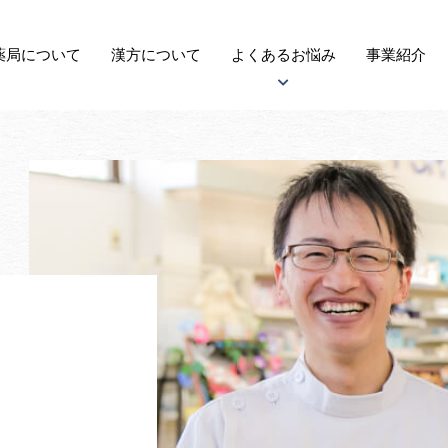
薬局に
ついて
漢方
について
よくある
お悩み
事業紹介
アトピー性皮膚炎について
子宝について
自律神経失調症について
がんについて
更年期障害について