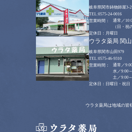
岐阜県関市鋳物師屋3-2-
0575-24-0016
通常／10:0
（日・祝のみ
月曜日
ウラタ薬局 関
岐阜県関市山田979
0575-46-9310
通常／9:00
水／9:00～
土／9:00～
日曜日・祝日
ウラタ薬局は地域の皆