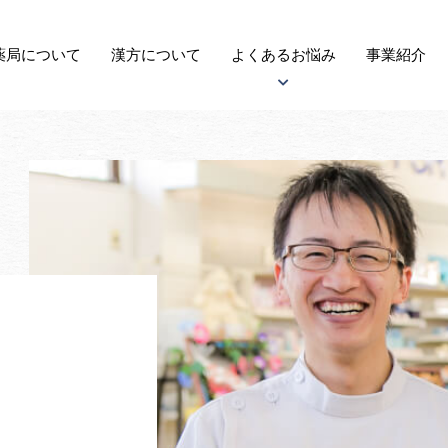
薬局に
ついて
漢方
について
よくある
お悩み
事業紹介
アトピー性皮膚炎について
子宝について
自律神経失調症について
がんについて
更年期障害について