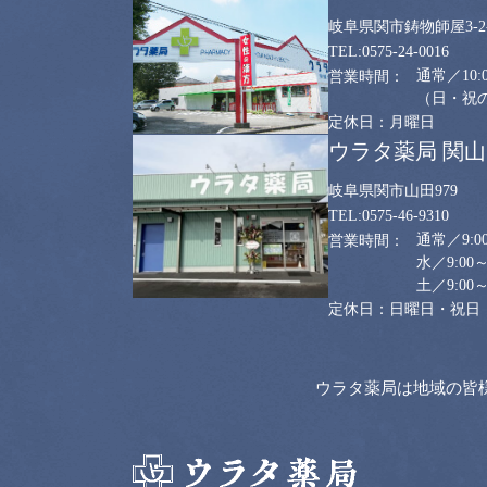
岐阜県関市鋳物師屋3-2-
0575-24-0016
通常／10:0
（日・祝のみ
月曜日
ウラタ薬局 関
岐阜県関市山田979
0575-46-9310
通常／9:00
水／9:00～
土／9:00～
日曜日・祝日
ウラタ薬局は地域の皆