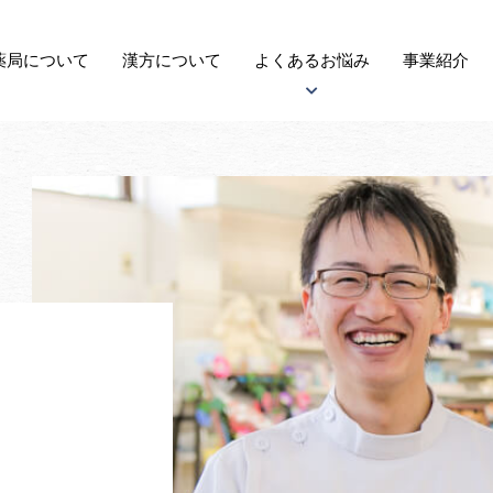
薬局に
ついて
漢方
について
よくある
お悩み
事業紹介
アトピー性皮膚炎について
子宝について
自律神経失調症について
がんについて
更年期障害について