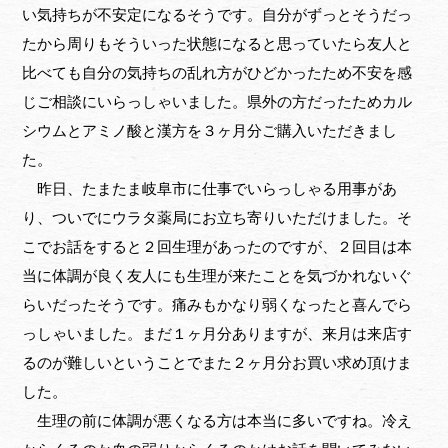
い気持ちが不安定になるそうです。自分がずっとそうだっ
たから周りもそういった状態になると思っていたら友人と
比べても自分の気持ちの乱れ方がひどかったため不安を感
じご相談にいらっしゃいました。県外の方だったためカル
シウムとアミノ酸と漢方を３ヶ月分ご購入いただきまし
た。
昨日、たまたま岐阜市に仕事でいらっしゃる用事があ
り、ついでにウラタ薬局にお立ち寄りいただけました。そ
こでお話をすると２回生理があったのですが、２回目は本
当に体調が良く友人にも生理が来たことを気づかれないぐ
らいだったそうです。痛みもかなり弱くなったと喜んでら
っしゃいました。まだ１ヶ月分ありますが、来月は来店す
るのが難しいということでまた２ヶ月分お買い求め頂けま
した。
生理の前に体調が悪くなる方は本当に多いですね。冷え