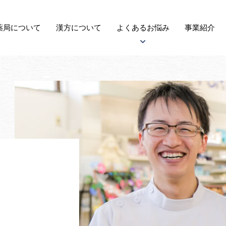
薬局に
ついて
漢方
について
よくある
お悩み
事業紹介
アトピー性皮膚炎について
子宝について
自律神経失調症について
がんについて
更年期障害について