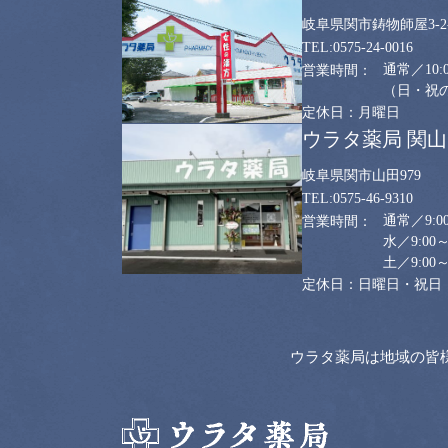
岐阜県関市鋳物師屋3-2-
0575-24-0016
通常／10:0
（日・祝のみ
月曜日
ウラタ薬局 関
岐阜県関市山田979
0575-46-9310
通常／9:00
水／9:00～
土／9:00～
日曜日・祝日
ウラタ薬局は地域の皆