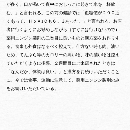
が多く、口が渇いて夜中におしっこに起きて水を一杯飲
む。」と言われる。この前の健診では「血糖値が２００近
くあって、ＨｂＡ1Ｃも６．３あった。」と言われる。お医
者に行くようにお勧めしながら（すぐには行けないので）
薬用ニンジン製剤の二番目に良いものと漢方薬をお作りす
る。食事も外食はなるべく控えて、仕方ない時も肉、油い
ため、てんぷら等のカロリーの高い物、味の濃い物は控え
ていただくように指導。２週間目にご来店されたときは
「なんだか、体調は良い。」と漢方をお続けいただくこと
に。今では食事、運動に注意して、薬用ニンジン製剤のみ
をお続けいただいている。