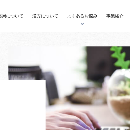
薬局に
ついて
漢方
について
よくある
お悩み
事業紹介
アトピー性皮膚炎について
子宝について
自律神経失調症について
がんについて
更年期障害について